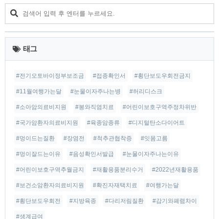
대부분의 눈물을 이렇게 사람의 몸으로 흡수되는데 그것이 흡
수되지 못하고 자꾸 밖으로 흘러나가게 된다면 이는 비루관에
어떤 문제가 생겼을 수 있습니다. 대표적으로 비루관폐쇄(눈물
길폐쇄)가 있습니다. 눈물이 자주 나는 이유 원인질환..
태그
#전기오토바이정부보조금
#접종확인서
#횡단보도우회전금지
#11월여행가는달
#눈물이자주나는병
#허리디스크
#소아암의료비지원
#봉와직염치료
#어린이보호구역주정차위반
#국가암환자의료비지원
#육종암종류
#디지털탄소다이어트
#멍이드는질환
#장염전
#척추관협착증
#잇몸고름
#멍이잘드는이유
#음성확인서발급
#눈물이자주나는이유
#어린이보호구역추월금지
#재활용품분리수거
#2022년재활용품
#보건소암환자의료비지원
#확진자재택치료
#여행가는달
#횡단보도우회전
#지방육종
#다리저림질환
#감기와폐렴차이
#생계급여