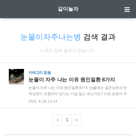
같이놀자
눈물이자주나는병
검색 결과
1 개의 검색 결과가 있습니다.
카테고리 없음
눈물이 자주 나는 이유 원인질환 8가지
눈물이 자주 나는 이유 원인질환 8가지 눈물에는 살균성분과 면
역성분이 포함되어 있다는 사실 알고 계신가요? 이런 성분이 우
리의 눈을 여러 잡균들로부터 지켜주며 이물질을 씻어내주며
2021. 9. 26. 21:14
눈에 산소와 영양을 보급해주는 역할도 합니다. 눈물은 눈꺼풀
위에 있는 누선에서 만들어지며 눈을 깜박일때마다 눈 표면으
로 퍼집니다. 하루에 분비되는 눈물의 양은 0.7g 정도로 그 중
«
1
»
10%정도는 눈에서 증발되고 남은 것은 눈시울에 있는 누점이
라는 구멍에서 비루관을 통해 코 안쪽으로 빠져 나가게 됩니다.