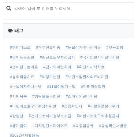
니다. 보건소 암환자 의료비 지원 자격 소아 암환자 만 19세까
지, 신청기준 만18세 미만이어야 합니다. 지원할 수 있는 암 종
류는 모든 암이 다 해당됩니다. 그리고 건강보험 가입자인 경우
는 소득과 재산을 조사해서 지원 자격 여부..
태그
#허리디스크
#척추관협착증
#눈물이자주나는이유
#잇몸고름
#멍이드는질환
#횡단보도우회전금지
#국가암환자의료비지원
#멍이잘드는이유
#감기와폐렴차이
#확진자재택치료
#봉와직염치료
#여행가는달
#보건소암환자의료비지원
#눈물이자주나는병
#11월여행가는달
#다리저림질환
#지방육종
#횡단보도우회전
#소아암의료비지원
#어린이보호구역주정차위반
#접종확인서
#재활용품분리수거
#장염전
#전기오토바이정부보조금
#어린이보호구역추월금지
#생계급여
#디지털탄소다이어트
#육종암종류
#음성확인서발급
#2022년재활용품