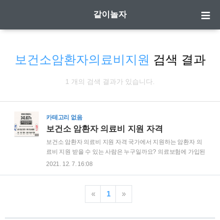
같이놀자
보건소암환자의료비지원
검색 결과
1 개의 검색 결과가 있습니다.
카테고리 없음
보건소 암환자 의료비 지원 자격
보건소 암환자 의료비 지원 자격 국가에서 지원하는 암환자 의
료비 지원 받을 수 있는 사람은 누구일까요? 의료보험에 가입된
사람이라면 누구라도 신청하고 받을 수 있는지 아니면 어떤 자
2021. 12. 7. 16:08
격 제한 있는지를 확인해 보도록 하겠습니다. 보건소 암환자 의
료비 지원 사업 저소득층 암환자를 대상으로 정부에서 의료비
를 지원하는 사업입니다. 시작은 2002년 만15세 이하의 소아
«
1
»
백혈병 환자 지원사업이었습니다. 현재는 만18세 미만의 소아
암환자 그리고 성인 암환자로 나뉘어서 의료비 지원 되고 있습