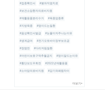
#접종확인서
#봉와직염치료
#보건소암환자의료비지원
#재활용품분리수거
#육종암종류
#지방육종
#멍이드는질환
#음성확인서발급
#눈물이자주나는이유
#생계급여
#전기오토바이정부보조금
#장염전
#다리저림질환
#어린이보호구역추월금지
#멍이잘드는이유
#횡단보도우회전
#2022년재활용품
#소아암의료비지원
#감기와폐렴차이
더보기+