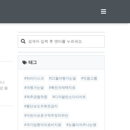
티스토리툴바
태그
#허리디스크
#11월여행가는달
#잇몸고름
됩니
#여행가는달
#확진자재택치료
떤 원
간단
#척추관협착증
#디지털탄소다이어트
 더
 증
#횡단보도우회전금지
는데
#어린이보호구역주정차위반
#국가암환자의료비지원
#눈물이자주나는병