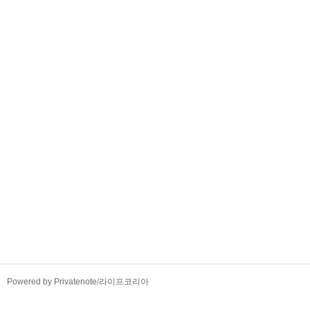
TistoryWhaleSkin3.4
Powered by Privatenote
/
라이프코리아