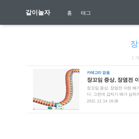
같이놀자
홈
태그
장
1 
카테고리 없음
장꼬임 증상, 장염전 
장꼬임 증상, 장염전 이란 배
다. 그런데 갑자기 배가 심하
인으로 발생하는 것인지 어떤 
2021. 12. 14. 16:28
한 장꼬임 증상이란 복통을 동
자세히 알아둘 필요가 있습니
상 첫번째 증상으로는 심한 
요, 진짜 장꼬임 증상 첫번째는