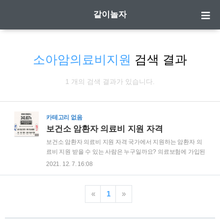
같이놀자
소아암의료비지원
검색 결과
1 개의 검색 결과가 있습니다.
카테고리 없음
보건소 암환자 의료비 지원 자격
보건소 암환자 의료비 지원 자격 국가에서 지원하는 암환자 의
료비 지원 받을 수 있는 사람은 누구일까요? 의료보험에 가입된
사람이라면 누구라도 신청하고 받을 수 있는지 아니면 어떤 자
2021. 12. 7. 16:08
격 제한 있는지를 확인해 보도록 하겠습니다. 보건소 암환자 의
료비 지원 사업 저소득층 암환자를 대상으로 정부에서 의료비
를 지원하는 사업입니다. 시작은 2002년 만15세 이하의 소아
«
1
»
백혈병 환자 지원사업이었습니다. 현재는 만18세 미만의 소아
암환자 그리고 성인 암환자로 나뉘어서 의료비 지원 되고 있습