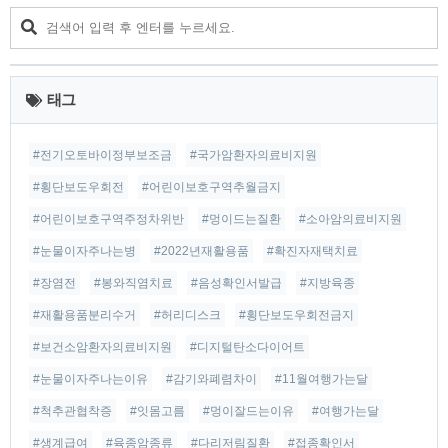
니다. 보건소 암환자 의료비 지원 자격 소아 암환자 만 19세까
지, 신청기준 만18세 미만이어야 합니다. 지원할 수 있는 암 종
류는 모든 암이 다 해당됩니다. 그리고 건강보험 가입자인 경우
는 소득과 재산을 조사해서 지원 자격 여부..
태그
#전기오토바이정부보조금
#국가암환자의료비지원
#횡단보도우회전
#어린이보호구역추월금지
#어린이보호구역주정차위반
#멍이드는질환
#소아암의료비지원
#눈물이자주나는병
#2022년재활용품
#확진자재택치료
#장염전
#봉와직염치료
#음성확인서발급
#지방육종
#재활용품분리수거
#허리디스크
#횡단보도우회전금지
#보건소암환자의료비지원
#디지털탄소다이어트
#눈물이자주나는이유
#감기와폐렴차이
#11월여행가는달
#척추관협착증
#잇몸고름
#멍이잘드는이유
#여행가는달
#생계급여
#육종암종류
#다리저림질환
#접종확인서