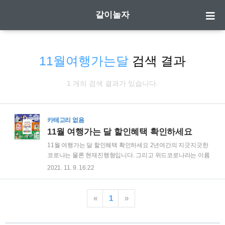
같이놀자
11월여행가는달
검색 결과
1 개의 검색 결과가 있습니다.
카테고리 없음
11월 여행가는 달 할인혜택 확인하세요
11월 여행가는 달 할인혜택 확인하세요 2년여간의 지긋지긋한
코로나는 물론 현재진행형입니다. 그리고 위드코로나라는 이름
으로 어느정도의 일상 회복이 이루어진 지금 앞으로 확진자는
2021. 11. 9. 16:22
더 많이 나올 수도 있습니다. 하지만 그렇다고 언제까지나 이런
식으로 살 수는 없겠죠? 회식과 외식, 영화, 콘서트, 스포츠관람
등과 함께 이제 여행가는 것도 조금은 자유로워질 수 있을까요?
«
1
»
정부에서는 11월 여행가는 달 운영을 밝혔습니다. 원래 10월,
11월이면 우리나라 온갖 산으로 단풍놀이 떠나는 어머님들의