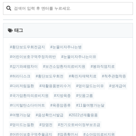
관광버스가 줄지어 있었습니다. 단풍만큼이나 울긋불긋한 옷과
이제는 법으로 금지되어 절대로 해서는 안되는 관광버스춤 등
으로 기억되는데요, 작년과 올해는 다들 꼼짝마하고 집에만 계
십니다. 물론 11월 여행가는 달 이라고 해도..
태그
#횡단보도우회전금지
#눈물이자주나는병
#어린이보호구역주정차위반
#눈물이자주나는이유
#감기와폐렴차이
#보건소암환자의료비지원
#봉와직염치료
#허리디스크
#횡단보도우회전
#확진자재택치료
#척추관협착증
#다리저림질환
#재활용품분리수거
#멍이잘드는이유
#생계급여
#국가암환자의료비지원
#지방육종
#잇몸고름
#디지털탄소다이어트
#육종암종류
#11월여행가는달
#여행가는달
#음성확인서발급
#2022년재활용품
#멍이드는질환
#장염전
#전기오토바이정부보조금
#어린이보호구역추월금지
#접종확인서
#소아암의료비지원