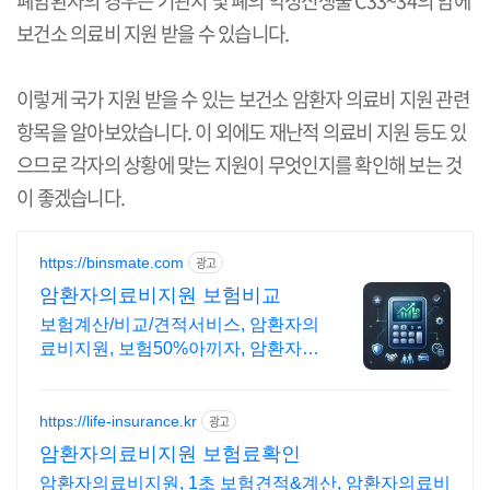
폐암환자의 경우는 기관지 및 폐의 악성신생물 C33~34의 암에
보건소 의료비 지원 받을 수 있습니다.
이렇게 국가 지원 받을 수 있는 보건소 암환자 의료비 지원 관련
항목을 알아보았습니다. 이 외에도 재난적 의료비 지원 등도 있
으므로 각자의 상황에 맞는 지원이 무엇인지를 확인해 보는 것
이 좋겠습니다.
https://binsmate.com
광고
암환자의료비지원 보험비교
보험계산/비교/견적서비스, 암환자의
료비지원, 보험50%아끼자, 암환자의
료비지원 알뜰살뜰 가성비 보험 찾
기, 보험 가입의 시작은 내보험료계
산이 먼저!
https://life-insurance.kr
광고
암환자의료비지원 보험료확인
암환자의료비지원, 1초 보험견적&계산, 암환자의료비