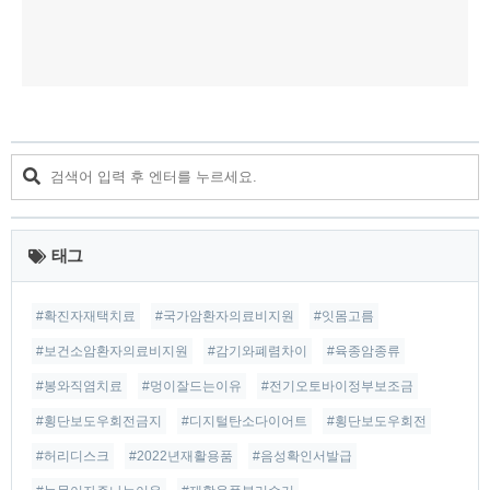
태그
#확진자재택치료
#국가암환자의료비지원
#잇몸고름
#보건소암환자의료비지원
#감기와폐렴차이
#육종암종류
#봉와직염치료
#멍이잘드는이유
#전기오토바이정부보조금
#횡단보도우회전금지
#디지털탄소다이어트
#횡단보도우회전
#허리디스크
#2022년재활용품
#음성확인서발급