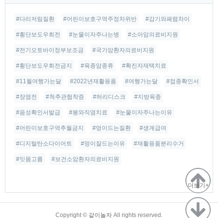
#다리저림질환
#어린이보호구역주정차위반
#감기와폐렴차이
#횡단보도우회전
#눈물이자주나는병
#소아암의료비지원
#전기오토바이정부보조금
#국가암환자의료비지원
#횡단보도우회전금지
#육종암종류
#확진자재택치료
#11월여행가는달
#2022년재활용품
#여행가는달
#접종확인서
#장염전
#척추관협착증
#허리디스크
#지방육종
#음성확인서발급
#봉와직염치료
#눈물이자주나는이유
#어린이보호구역추월금지
#멍이드는질환
#생계급여
#디지털탄소다이어트
#멍이잘드는이유
#재활용품분리수거
#잇몸고름
#보건소암환자의료비지원
더보기+
TistoryWhaleSkin3.4
Copyright ©
같이놀자
All rights reserved.