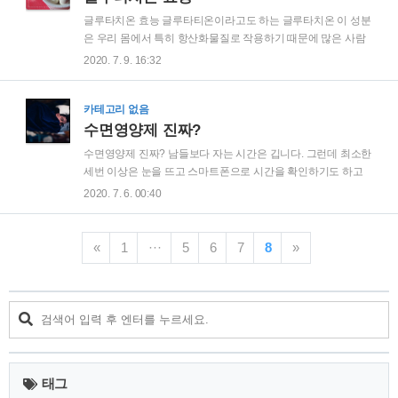
기까지 해서 병원을 다녀오기도 했습니다. 어떤 벌레에 물렸는
글루타치온 효능 글루타티온이라고도 하는 글루타치온 이 성분
지도 잘 모르겠는 이런 상황 겪어본 적 없나요? 여름에 잔디에
은 우리 몸에서 특히 항산화물질로 작용하기 때문에 많은 사람
서, 캠핑장에서, 해수욕장에서 그냥 공원에서 어디랄것도 없이
들에게 인기가 있습니다. 간 그리고 다른 세로포 만들어지는 트
2020. 7. 9. 16:32
이런 증상 나타날 수 있습니다. 오늘은 어떤 벌레 물린듯한 피부
리펩타이드입니다. 어떤 대표적 효능 있을까요? 글루타치온은
질환 구분해 볼까합니다. 사실 이 물린..
몸의 항산화 작용을 하기 때문에 안티에이징 즉 노화방지 효능
그리고 방사선방해 예방 효과 등으로 주목을 받고 있기도 합니
카테고리 없음
다. 글루타치온 이란 글루탐산, 시스테인, 글리신 세가지의 아미
수면영양제 진짜?
노산이 결합해 생성된 트리펩타이드 입니다. 그리고 우리 몸 모
수면영양제 진짜? 남들보다 자는 시간은 깁니다. 그런데 최소한
든 세포에서 합성될 수 있습니다. 즉 몸의 대부분의 세포에 존재
세번 이상은 눈을 뜨고 스마트폰으로 시간을 확인하기도 하고
하고 있는 것이 바로 이 글루타치온 이며 항산화작용에 효능 발
화장실을 가기도 합니다. 예전에 혼자 살때는 새벽에 일어나 뭔
2020. 7. 6. 00:40
휘하고 있습니다. 세포 속에 가장 많이 함유된 항산화력을 가진
가를 먹고 다시 자기도 했는데 요즘은 그건 안하네요. 내 수면의
물질 중 하나로 글루타치온 효능 으로도 유명한 ..
질은 참 나쁜 듯 하여 수면영양제 라는 게 있다길래 알아보았습
니다. 사실 현대인은 잠을 푹 자고 있지는 않다고 합니다.
«
1
···
5
6
7
8
»
20~30%정도가 푹 못잔다고 하는데 더 될 듯 하기도 합니다. 그
런데 요즘 유튜브 등에서도 수면영양제 라는 것에 대한 소개가
많이 있다고 합니다. 그런데 또 찾아보니 광고라고 하는 기사도
있고 그렇더라구요. 사실 페이스북 등의 광고를 보고 구입했다
가 씁쓸해졌던 기억이 많아서 이번에는 그런 수면영양제 아닌
내 주변에서 구할 수 있는 것들과 다른..
태그