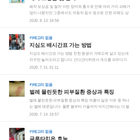
때 도움이 될 듯해서 정리해 본 구명조끼 고르는법 입니다. 얼마
폐차 보상금 및 절차 이번 장마와 홍수로 인해 여러 가지 피해가
전 뉴스에서도 보았는데요, 여름철 워터파크, 수영장, 해수욕장
많이 나왔지만 그중에서도 자동차 침수 등으로 인한 피해도 상
등 물놀이를 즐기는 사람들이 착용하고 있는 구명조끼 , 일반 시
당했습니다. 이렇게 침수나 토사를 뒤집어쓴 차는 어쩔 수 없이
2020. 8. 13. 16:56
민들은 혹시 어떤 위급한 상황에서 그 조끼가 생명을 구해줄 수
폐차해야 할 텐데요, 외국에서는 폐차할 때 비용을 지불해야 하
있을 것이라고 생각합니다. 하지만 이 개..
는 곳도 많은데 우리나라는 고철값이라는 명목의 보상금 받을
수 있습니다. 과연 어떤 절차 밟아서 폐차하고 얼마나 되는 보상
카테고리 없음
금 받을 수 있을까요? 혹시 폐차 하려고 하면서 등록되지 않은
지심도 배시간표 가는 방법
곳에서 하게 된다면 말소신청이 제대로 이루어지지 않거나 해
지심도 배시간표 가는 방법 친한 동생이 거제도에 살고 있는데
서 계속 세금을 내야 할 수도 있고 어떤 경우는대포차로도 악용
자꾸만 놀러오라고 합니다. 간다간다하면서 게으름 피우다가
될 수 있으므로 폐차 생각하고 있다면 반드시 관청 등록이 되어
요즘은 코로나 핑계를 대고 있는데요, 내년 겨울에서 봄으로 넘
2020. 7. 31. 01:11
있는 관허 폐차장인지를 먼저 확인해 봐야 합니다. 이것이 폐차
어가는 그 계절이 오면 꽃 좋아하는 어머니 모시고 동백꽃 유명
절차 첫번째라고 볼 수 있습니다. 그리..
한 지심도 가볼까 합니다. 작년에 그 동생이 보내 준 동백오일입
니다. 거제가 동백이 유명하니?라고 물어봤는데...특히나 지심
카테고리 없음
도 라는 섬이 이 동백으로 유명하다고 합니다. 원래는 거제도 장
벌레 물린듯한 피부질환 증상과 특징
승포항에 있는 지심도 터미널에서 배를 타야만 갈 수 있는 섬이
벌레 물린듯한 피부질환 증상과 특징 여름이 싫은 이유 중 하나
었지만 2020년 5월 16일부터는 지세포에서도 지심도 갈 수 있
는 벌레 때문입니다. 물론 봄부터 가을까지 어지간해서는 다 벌
게 되었습니다. 어디서 많이 들어봤는데..........지세포??? 아~~~
레가 있긴 하지만 여름에는 유독 모기, 파리, 개미, 바퀴벌레 비
2020. 7. 14. 16:57
골목식당 ...얼마전 욕 실컷 들어먹은 초심 잃었다는 그 거제도
롯한 온갖 벌레들이 다 나와 있습니다. 물론 그 친구들도 살아야
지세포 골목식당 많죠..
하니 그건 괜찮다고 치고 언제 물렸는지도 모르게 벌레 물린듯
한 상처가 나 있는 경우 많습니다. 얼마전에도 마당 청소하고 나
카테고리 없음
서 팔다리가 가렵고 벌레 물린듯한 자국이 생기면서 빨갛게 붓
글루타치온 효능