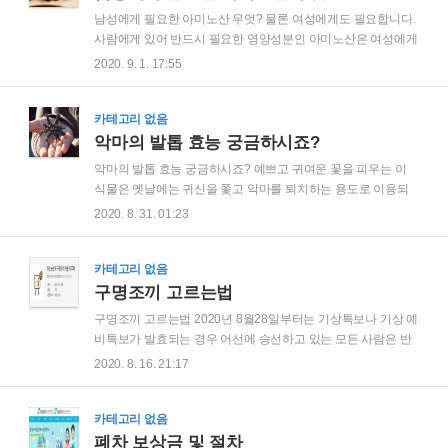
일요일까지입니다. 그리고 추석기차표 예매는 9월29일부터 10
남성에게 필요한 아미노산 무엇? 물론 여성에게도 필요합니다.
월4일까지 6일간이 대상기간입니다. 9월8일 추석기차표 예매
사람에게 있어 반드시 필요한 영양성분인 아미노산은 여성에게
대상은 경부선, 경전선, 동해선, 대구선, 충북선, 경북선이며 오
도 물론이지만 특히 남성에게 좋은 효과를 가지고 있다고 합니
2020. 9. 1. 17:55
전 7시부터 오후1시까지로 PC, 모바일로 예매할 수 있습니다. 9
다. 아미노산이라는 것은 에너지를 만들어내는 영양소 중 하나
월9일 추석기차표 예매..
인 단백질을 구성하는 유기화합물이라고 정의되어 있습니다.
20종류가 있고 이들 중 어느것 하나라도 없으면 단백질 합성이
카테고리 없음
이루어지지 않는다고 합니다. 그런데 왜 남성에게 필요한 영양
악마의 발톱 효능 궁금하시죠?
소라고 더 강조되는 걸까요? 이는 근육과 관계가 있습니다. 여
악마의 발톱 효능 궁금하시죠? 예쁘고 귀여운 꽃을 피우는 이
성보다는 남성이 근육을 만들기 위한 운동을 더 많이 하기 때문
식물은 옛날에는 귀신을 쫓고 악마를 퇴치하는 용도로 이용되
에 그리고 그러한 운동후의 피로를 풀기 위해 이 아미노산 이라
기도 했습니다. 오늘은 이 식물 악마의 발톱 어떤 식물인지 살펴
2020. 8. 31. 01:23
고 하는 영양소가 더욱더 필요해집니다. 그래서 남성에게 필요
보고 어떤 효능 가지고 있는지도 살펴보겠습니다. 이 식물은 그
한 아미노산 이라는 말을 쓰게 되는 것이죠. 특히 이렇게..
전체에 털이 나 있고 만지면 끈적끈적한 점액이 나오는데 이 점
액으로 작은 벌레를 잡아먹는 식충식물로 분류되어 있습니다.
카테고리 없음
하지만 우리나라에서는 지금 몇년전부터 헝가리 악마의 발톱
구명조끼 고르는법
크림 등으로 인기를 모으고 있으니 이와 관련해서 좀 더 살펴보
구명조끼 고르는법 2020년 8월28일부터는 기상특보나 기상 예
도록 하겠습니다. 우리가 살펴보고자 하는 이 식물은 남아프리
비특보가 발효되는 경우 어선에 승선하고 있는 모든 사람은 반
카 일대 사막이 원산지로 보라색 꽃이 피고 가시가 있는 열매가
드시 구명조끼 또는 어선용 구명의를 착용해야만 하는 어선 승
2020. 8. 16. 21:17
열립니다. 그리고 이 열매가 마치 악마의 발톱처럼 구부러지고
선자 구명조끼 착용이 의무화 됩니다. 이 새로운 정책은 건전한
날카로운 모양을 가지게 되어 이런 이름으로 불리게..
어업질서 확보 및 어업인 안전조업을 위해 추진되게 되었는데
요, 이는 어업인만이 아니라 낚시를 하는 사람이나 해수욕장 등
카테고리 없음
에서 수영을 즐기는 사람들도 앞으로 구명복 구입을 하거나 할
폐차 보상금 및 절차