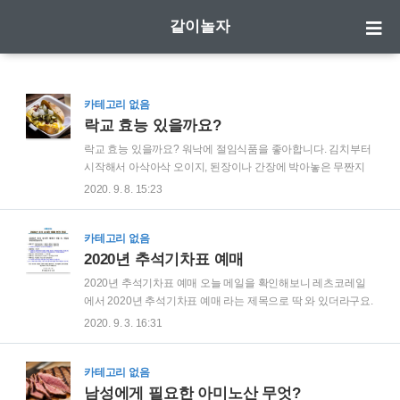
같이놀자
카테고리 없음
락교 효능 있을까요?
락교 효능 있을까요? 워낙에 절임식품을 좋아합니다. 김치부터
시작해서 아삭아삭 오이지, 된장이나 간장에 박아놓은 무짠지
등 절인 음식물의 그 짭쪼름하고 아삭아삭 사각사각한 느낌을
2020. 9. 8. 15:23
좋아하는데요, 그 중 락교 라는 것은 짜지 않아서 더 많이 먹게
되더라구요. 근데 좀 많이 먹으면 속이 아픈데 과연 무엇으로 만
들었는지 그리고 효능 이라는 것도 있는지 궁금해 졌습니다. 우
카테고리 없음
리는 초밥을 먹을 때 많이 먹기는 하는데 일본이라던가에서는
2020년 추석기차표 예매
카레 먹을 때 빼놓을 수 없는 반찬같기도 한데요, 락교는 줄기를
2020년 추석기차표 예매 오늘 메일을 확인해보니 레츠코레일
잘라도 몇시간 지나면 다시 싹이 올라온다고 할 정도로 생명력
에서 2020년 추석기차표 예매 라는 제목으로 딱 와 있더라구요.
이 긴 채소입니다. 이렇게 강한 생명력을 가질 수 있게 된 것은
올해는 코로나도 코로나였지만 사실 9월1일,2일은 태풍 마이삭
2020. 9. 3. 16:31
바로 프룩탄이라는 성분때문입니다. 우리는 락교 그러면 새콤
때문에 정신을 살포시 놓고 있어서 기차표 예매는 생각도 못하
달콤하게 절여 먹는 것을 생각하기 쉽지만 ..
고 있었습니다. 원래는 9월1일부터 2020년 추석기차표 예매 였
는데 이것이 9월8일과 9일로 연기되었다는 내용의 메일이었습
카테고리 없음
니다. 2020년 추석연휴는 9월30일 수요일부터 어쨌든 10월4일
남성에게 필요한 아미노산 무엇?